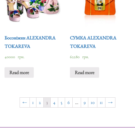
Босоніжки ALEXANDRA
СУМКА ALEXANDRA
TOKAREVA
TOKAREVA
40000
грн.
62280
грн.
Read more
Read more
←
1
2
3
4
5
6
…
9
10
11
→