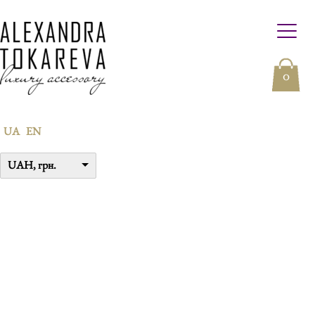
0
UA
EN
UAH, грн.