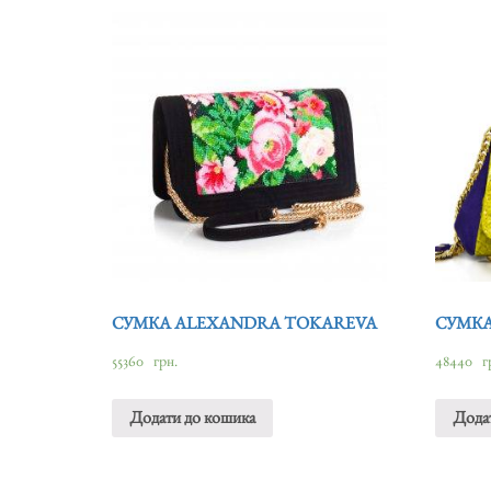
СУМКА ALEXANDRA TOKAREVA
СУМКА
55360
грн.
48440
г
Додати до кошика
Дода