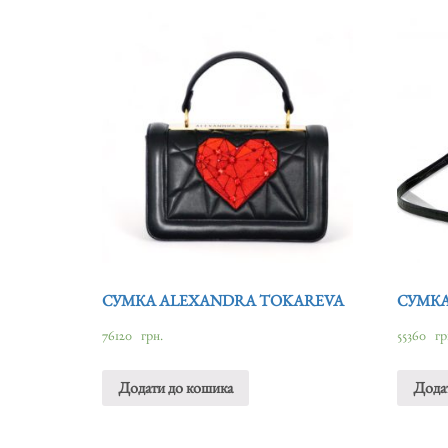
СУМКА ALEXANDRA TOKAREVA
СУМКА
76120
грн.
55360
гр
Додати до кошика
Дода