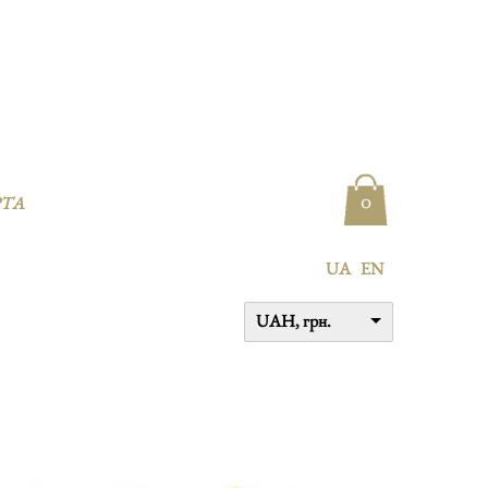
0
РТА
UA
EN
UAH, грн.